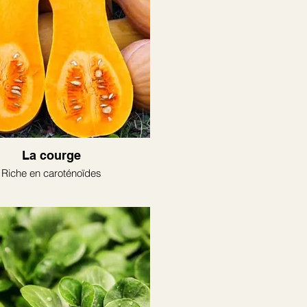
La courge
Riche en caroténoïdes