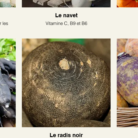
Le navet
r les
Vitamine C, B9 et B6
Le radis noir