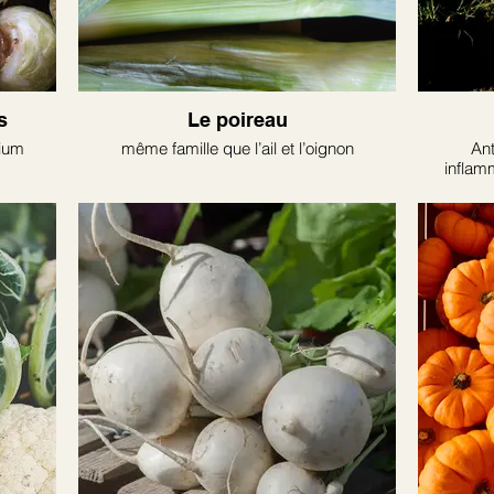
s
Le poireau
cium
même famille que l’ail et l’oignon
Ant
inflam