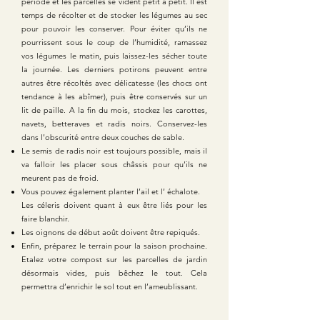
période et les parcelles se vident petit à petit. Il est
temps de récolter et de stocker les légumes au sec
pour pouvoir les conserver. Pour éviter qu’ils ne
pourrissent sous le coup de l’humidité, ramassez
vos légumes le matin, puis laissez-les sécher toute
la journée. Les derniers potirons peuvent entre
autres être récoltés avec délicatesse (les chocs ont
tendance à les abîmer), puis être conservés sur un
lit de paille. A la fin du mois, stockez les carottes,
navets, betteraves et radis noirs. Conservez-les
dans l’obscurité entre deux couches de sable.
Le semis de radis noir est toujours possible, mais il
va falloir les placer sous châssis pour qu’ils ne
meurent pas de froid.
Vous pouvez également planter l’ail et l’ échalote.
Les céleris doivent quant à eux être liés pour les
faire blanchir.
Les oignons de début août doivent être repiqués.
Enfin, préparez le terrain pour la saison prochaine.
Etalez votre compost sur les parcelles de jardin
désormais vides, puis bêchez le tout. Cela
permettra d’enrichir le sol tout en l’ameublissant.