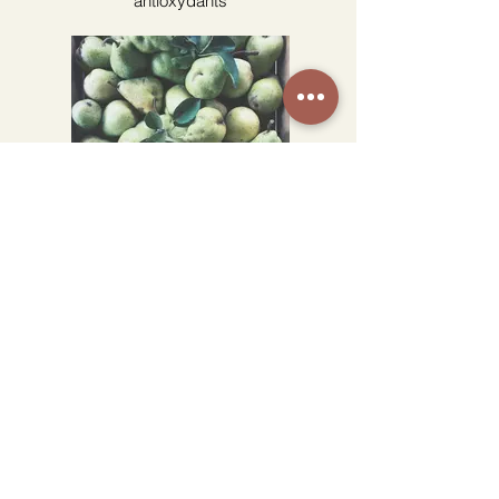
antioxydants
La poire
Privilégiez les poires
biologiques