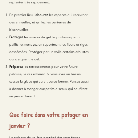
replanter très rapidement.
En premier lieu,
labourez
les espaces qui recevront
des annuelles, et griffez les parterres de
bisannuelles.
Protégez
les vivaces du gel trop intense par un
paillis, et nettoyez en supprimant les fleurs et tiges
desséchées. Protégez par un voile certains arbustes
qui craignent le gel.
Préparez
les terrassements pour votre future
pelouse, le cas échéant. Si vous avez un bassin,
cassez la glace qui aurait pu se former. Pensez aussi
à donner à manger aux petits oiseaux qui souffrent
un peu en hiver !
Que faire dans votre potager en
janvier ?
Le poireau devra être protégé des trop fortes